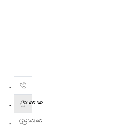
18914951342
2423451445