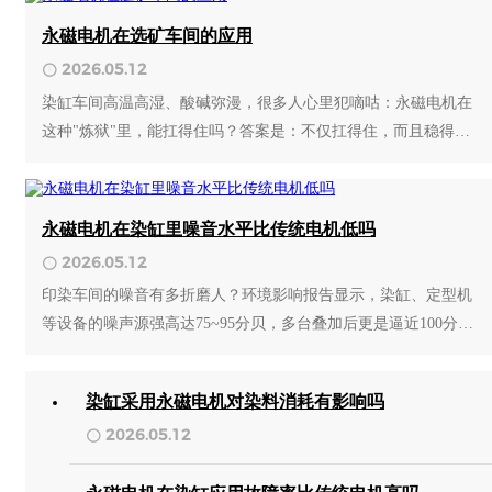
永磁电机在选矿车间的应用
2026.05.12
染缸车间高温高湿、酸碱弥漫，很多人心里犯嘀咕：永磁电机在
这种"炼狱"里，能扛得住吗？答案是：不仅扛得住，而且稳得超
乎你想象！
永磁电机在染缸里噪音水平比传统电机低吗
2026.05.12
印染车间的噪音有多折磨人？环境影响报告显示，染缸、定型机
等设备的噪声源强高达75~95分贝，多台叠加后更是逼近100分
贝。长期暴露在这种环境下，工人烦躁、失眠，甚至听力受损。
那么，永磁电机能不能把噪音"打下来"？
染缸采用永磁电机对染料消耗有影响吗
2026.05.12