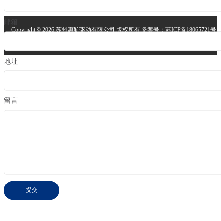
关于我们
邮箱
Copyright ©
2026 苏州惠航驱动有限公司 版权所有 备案号：
苏ICP备18065721号
安备案号：
苏公网安备32058302004064号
技术支持：
苏州网站建设
地址
留言
提交