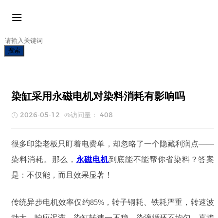
搜索
染缸采用永磁电机对染料消耗有影响吗
2026-05-12
访问量： 408
很多印染老板只盯着电费单，却忽略了一个隐藏利润点——
染料消耗
。那么，
永磁电机
到底能不能帮你省染料？答案
是：
不仅能，而且效果显著！
传统异步电机效率仅约85%，转子铜耗、铁耗严重，转速波
动大、响应迟滞。染缸转速一不稳，染液循环不均匀，直接