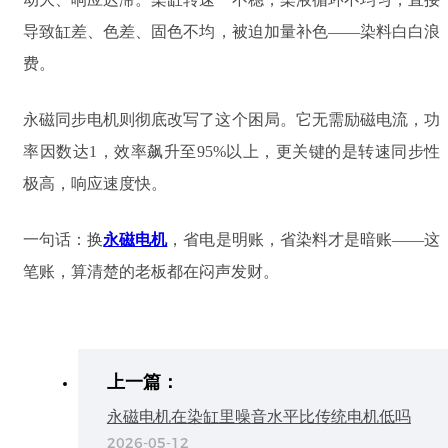
导致
缸差、色差、固色不均
，被迫加量补色——染料白白浪
费。
永磁同步电机则彻底改写了这个困局。它无需励磁电流，功
率因数达1，效率飙升至95%以上，更关键的是
转速同步性
极高，响应速度快
。
一句话：换
永磁电机
，省电是明账，省染料才是暗账——
这
笔账，算清楚的老板都在闷声发财。
上一篇：
永磁电机在染缸里噪音水平比传统电机低吗
2026-05-12