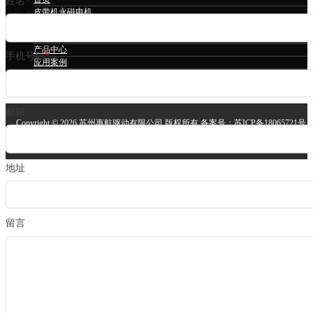
姓名
*
皮带机永磁电机
冷却塔永磁电机
立磨永磁电机
产品中心
手机号码
*
应用案例
技术支持
关于我们
邮箱
Copyright ©
2026 苏州惠航驱动有限公司 版权所有 备案号：
苏ICP备18065721号
安备案号：
苏公网安备32058302004064号
技术支持：
苏州网站建设
地址
留言