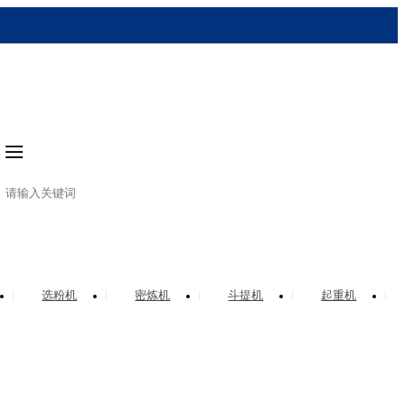
选粉机
密炼机
斗提机
起重机