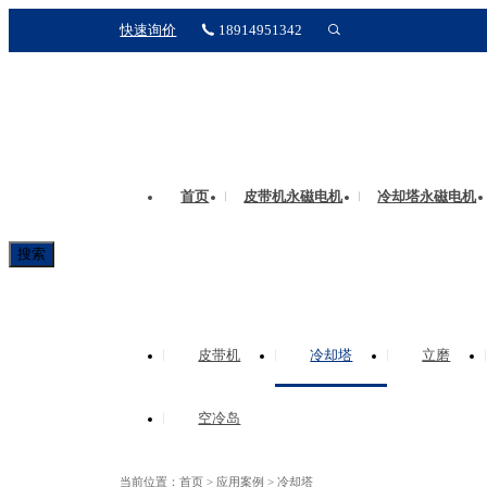
快速询价
18914951342
首页
皮带机永磁电机
冷却塔永磁电机
搜索
皮带机
冷却塔
立磨
空冷岛
当前位置：
首页
>
应用案例
>
冷却塔