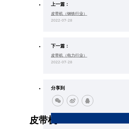
上一篇：
皮带机（钢铁行业）
2022-07-28
下一篇：
皮带机（电力行业）
2022-07-28
分享到
皮带机