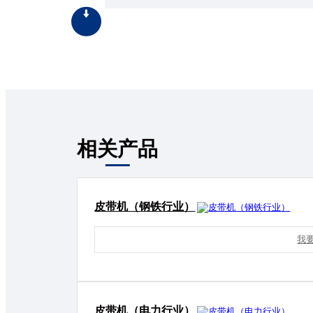
相关产品
皮带机（钢铁行业）
我
皮带机（电力行业）