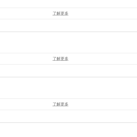
了解更多
了解更多
了解更多