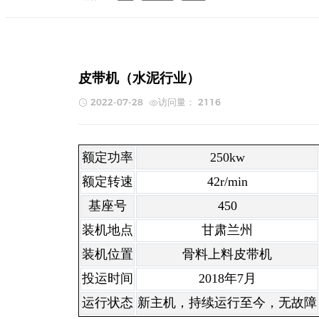
皮带机（水泥行业）
2022-07-28
访问量： 2116
额定功率
250kw
额定转速
42r/min
基座号
450
装机地点
甘肃兰州
装机位置
骨料上料皮带机
投运时间
2018年7月
运行状态
新主机，持续运行至今，无故障