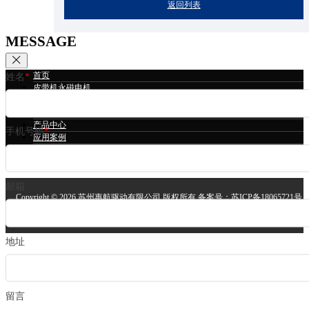
返回列表
MESSAGE
首页
姓名
*
皮带机永磁电机
冷却塔永磁电机
立磨永磁电机
产品中心
手机号码
*
应用案例
技术支持
关于我们
邮箱
Copyright ©
2026 苏州惠航驱动有限公司 版权所有 备案号：
苏ICP备18065721号
安备案号：
苏公网安备32058302004064号
技术支持：
苏州网站建设
地址
留言